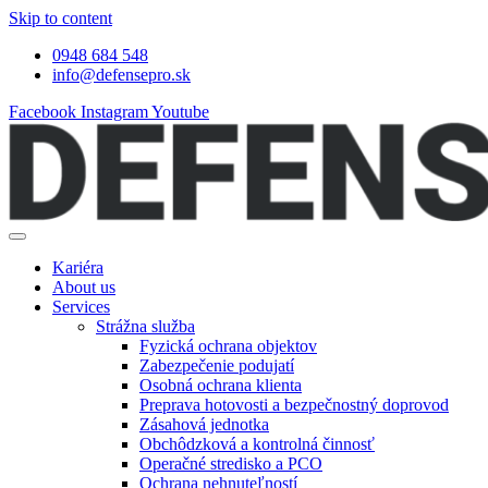
Skip to content
0948 684 548
info@defensepro.sk
Facebook
Instagram
Youtube
Kariéra
About us
Services
Strážna služba
Fyzická ochrana objektov
Zabezpečenie podujatí
Osobná ochrana klienta
Preprava hotovosti a bezpečnostný doprovod
Zásahová jednotka
Obchôdzková a kontrolná činnosť
Operačné stredisko a PCO
Ochrana nehnuteľností