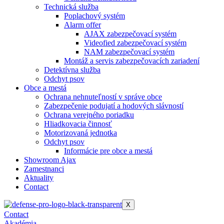
Technická služba
Poplachový systém
Alarm offer
AJAX zabezpečovací systém
Videofied zabezpečovací systém
NAM zabezpečovací systém
Montáž a servis zabezpečovacích zariadení
Detektívna služba
Odchyt psov
Obce a mestá
Ochrana nehnuteľností v správe obce
Zabezpečenie podujatí a hodových slávností
Ochrana verejného poriadku
Hliadkovacia činnosť
Motorizovaná jednotka
Odchyt psov
Informácie pre obce a mestá
Showroom Ajax
Zamestnanci
Aktuality
Contact
X
Contact
Akadémia