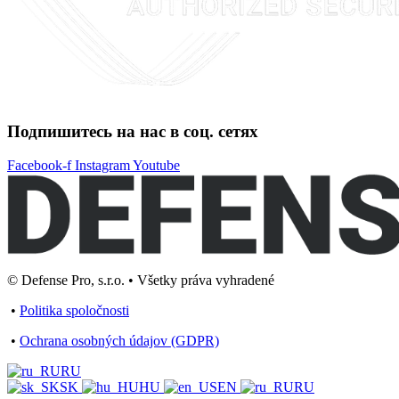
Подпишитесь на нас в соц. сетях
Facebook-f
Instagram
Youtube
© Defense Pro, s.r.o. • Všetky práva vyhradené
•
Politika spoločnosti
•
Ochrana osobných údajov (GDPR)
RU
SK
HU
EN
RU