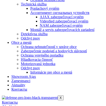
Technická služba
Poplachový systém
Ассортимент сигнальных устройств
AJAX zabezpečovací systém
Videofied zabezpečovací systém
NAM zabezpečovací systém
Montáž a servis zabezpečovacích zariadení
Detektívna služba
Odchyt psov
Obce a mestá
Ochrana nehnuteľností v správe obce
Zabezpečenie podujatí a hodových slávností
Ochrana verejného poriadku
Hliadkovacia činnosť
Motorizovaná jednotka
Odchyt psov
Informácie pre obce a mestá
Showroom Ajax
Zamestnanci
Aktuality
Контакты
X
Контакты