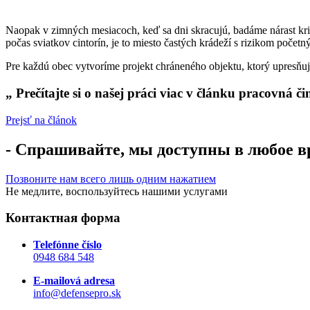
Naopak v zimných mesiacoch, keď sa dni skracujú, badáme nárast krim
počas sviatkov cintorín, je to miesto častých krádeží s rizikom početn
Pre každú obec vytvoríme projekt chráneného objektu, ktorý upresňuj
„
Prečítajte si o našej práci viac v článku pracovná 
Prejsť na článok
-
Спрашивайте, мы доступны в любое 
Позвоните нам всего лишь одним нажатием
Не медлите, воспользуйтесь нашими услугами
Контактная форма
Telefónne číslo
0948 684 548
E-mailová adresa
info@defensepro.sk