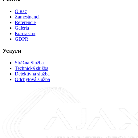
О нас
Zamestnanci
Referencie
Galéria
Контакты
GDPR
Услуги
Strážna Služba
Technická služba
Detektívna služba
Odchytová služba