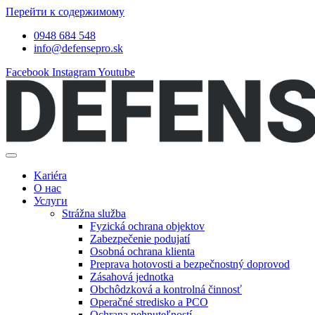
Перейти к содержимому
0948 684 548
info@defensepro.sk
Facebook
Instagram
Youtube
Kariéra
О нас
Услуги
Strážna služba
Fyzická ochrana objektov
Zabezpečenie podujatí
Osobná ochrana klienta
Preprava hotovosti a bezpečnostný doprovod
Zásahová jednotka
Obchôdzková a kontrolná činnosť
Operačné stredisko a PCO
Ochrana nehnuteľností