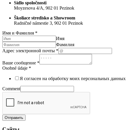
Sídlo spoločnosti
Moyzesova 4/A, 902 01 Pezinok
Školiace stredisko a Showroom
Radničné námestie 3, 902 01 Pezinok
Имя и Фамилия
*
Имя
Фамилия
Адрес электронной почты
*
Ваше сообщение
*
Osobné údaje
*
Я согласен на обработку моих персональных данных
Comment
Отправить
Сайты