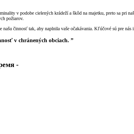
inality v podobe cielených krádeží a škôd na majetku, preto sa pri na
ých požiarov.
e našu činnosť tak, aby naplnila vaše očakávania. Kľúčové sú pre nás i
činnosť v chránených obciach.
”
время
-